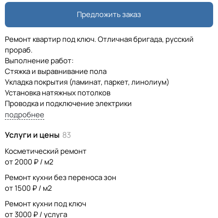
Предложить заказ
Ремонт квартир под ключ. Отличная бригада, русский
прораб.
Выполнение работ:
Стяжка и выравнивание пола
Укладка покрытия (ламинат, паркет, линолиум)
Установка натяжных потолков
Проводка и подключение электрики
Плиточные работы
подробнее
Отделочные работы (выравнивание стен, шпаклевка,
Услуги и цены
83
поклейка обоев и т.д.)
Установка сантехники, электрики
Косметический ремонт
Дополнительно
от 2000 ₽ / м2
Изготовление корпусной мебели по вашим размерам.
Ремонт кухни без переноса зон
Производство находится в МО. Более подробная
от 1500 ₽ / м2
информация по телефону.
Ремонт кухни под ключ
от 3000 ₽ / услуга