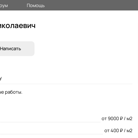
рум
Помощь
иколаевич
Написать
у
ые работы.
от 9000 ₽ / м2
от 400 ₽ / м2