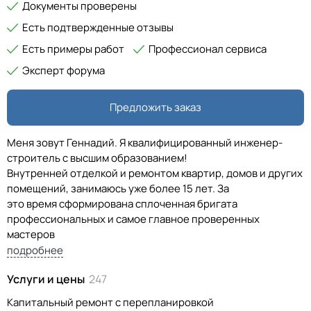
Документы проверены
Есть подтвержденные отзывы
Есть примеры работ
Профессионал сервиса
Эксперт форума
Предложить заказ
Меня зовут Геннадий. Я квалифицированный инженер-
строитель с высшим образованием!
Внутренней отделкой и ремонтом квартир, домов и других
помещений, занимаюсь уже более 15 лет. За
это время сформирована сплоченная бригата
профессиональных и самое главное проверенных
мастеров
Каждый рабочий прошел проверку работой и временем
подробнее
имеет высокую
Услуги и цены
247
степень доверия. Каждый занимается только своим делом,
а не хватается за всё подряд.
Капитальный ремонт с перепланировкой