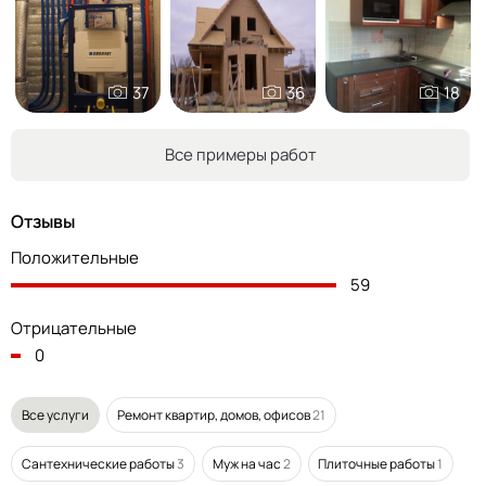
37
36
18
Все примеры работ
Отзывы
Положительные
59
Отрицательные
0
Все услуги
Ремонт квартир, домов, офисов
21
Сантехнические работы
3
Муж на час
2
Плиточные работы
1