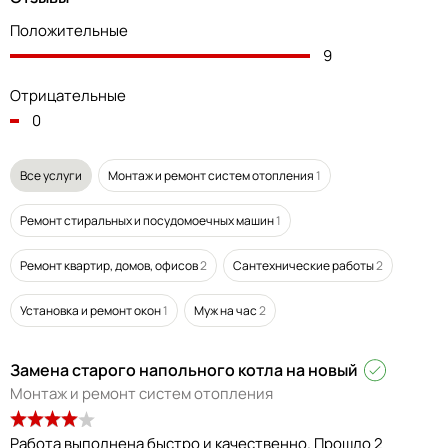
Положительные
9
Отрицательные
0
Все услуги
Монтаж и ремонт систем отопления
1
Ремонт стиральных и посудомоечных машин
1
Ремонт квартир, домов, офисов
2
Сантехнические работы
2
Установка и ремонт окон
1
Муж на час
2
Замена старого напольного котла на новый
Монтаж и ремонт систем отопления
Работа выполнена быстро и качественно. Прошло 2