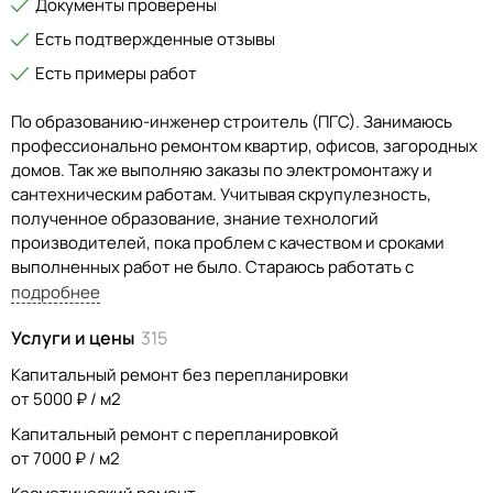
Документы проверены
Есть подтвержденные отзывы
Есть примеры работ
По образованию-инженер строитель (ПГС). Занимаюсь
профессионально ремонтом квартир, офисов, загородных
домов. Так же выполняю заказы по электромонтажу и
сантехническим работам. Учитывая скрупулезность,
полученное образование, знание технологий
производителей, пока проблем с качеством и сроками
выполненных работ не было. Стараюсь работать с
многими современными видами отделочных материалов.
подробнее
Как правило, закупка и доставка материалов на объект
Услуги и цены
315
осуществляется мною.
Капитальный ремонт без перепланировки
Так же на профессиональном уровне собираю мебель.
от 5000 ₽ / м2
Капитальный ремонт с перепланировкой
от 7000 ₽ / м2