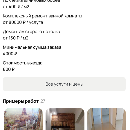
Поклейка виниловых обоев
Санузлы (стандартные до 4м2) от 90000 ₽ под ключ с
от 400 ₽ / м2
подключением всей техники и полной заменой
Комплексный ремонт ванной комнаты
сантехкоммуникации.
от 80000 ₽ / услуга
Любые вопросы по ценообразованию-индивидуально!
ПОСЛЕ осмотра объекта и уточнении ТЗ определяемся с
Демонтаж старого потолка
бюджетом и сроками.
от 150 ₽ / м2
Минимальная сумма заказа
предварительные ➤расценки на рем. работы↓
4000 ₽
➪https://yadi.sk/i/b4Ru1mu4ktYb2
Стоимость выезда
800 ₽
Все услуги и цены
Примеры работ
27