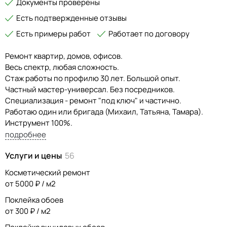
Документы проверены
Есть подтвержденные отзывы
Есть примеры работ
Работает по договору
Ремонт квартир, домов, офисов.
Весь спектр, любая сложность.
Стаж работы по профилю 30 лет. Большой опыт.
Частный мастер-универсал. Без посредников.
Специализация - ремонт "под ключ" и частично.
Работаю один или бригада (Михаил, Татьяна, Тамара).
Инструмент 100%.
Без предоплаты за работу, поэтапно, по факту
подробнее
выполненного объёма.
Услуги и цены
56
Совершаю как косметический ремонт (мелкий), так и
капитальный (евро).
Косметический ремонт
Помощь в выборе материалов, доставка..
от 5000 ₽ / м2
Необходимые документы на материалы предоставляются.
Поклейка обоев
Предварительный бюджет за работу по помещениям:
от 300 ₽ / м2
косметика-от 7000 ₽ м2.
комплексный-от 10000 ₽ м2