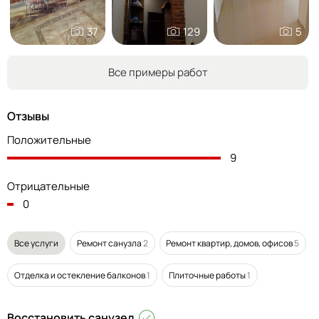
37
129
5
Все примеры работ
Отзывы
Положительные
9
Отрицательные
0
Все услуги
Ремонт санузла
2
Ремонт квартир, домов, офисов
5
Отделка и остекление балконов
1
Плиточные работы
1
Восстановить санузел