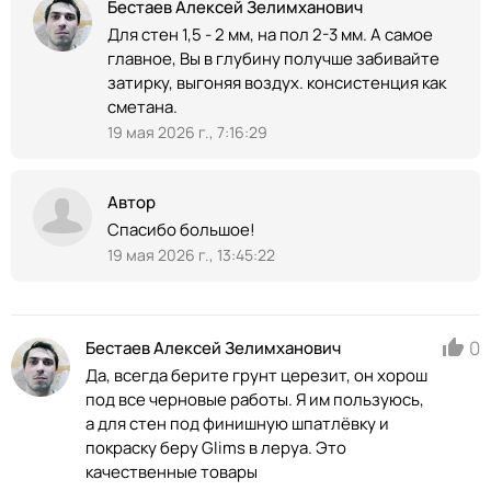
Бестаев Алексей Зелимханович
Для стен 1,5 - 2 мм, на пол 2-3 мм. А самое
главное, Вы в глубину получше забивайте
затирку, выгоняя воздух. консистенция как
сметана.
19 мая 2026 г., 7:16:29
Автор
Спасибо большое!
19 мая 2026 г., 13:45:22
0
Бестаев Алексей Зелимханович
Да, всегда берите грунт церезит, он хорош
под все черновые работы. Я им пользуюсь,
а для стен под финишную шпатлёвку и
покраску беру Glims в леруа. Это
качественные товары