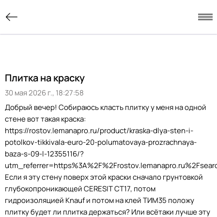
Плитка на краску
30 мая 2026 г., 18:27:58
Добрый вечер! Собираюсь класть плитку у меня на одной
стене вот такая краска:
https://rostov.lemanapro.ru/product/kraska-dlya-sten-i-
potolkov-tikkivala-euro-20-polumatovaya-prozrachnaya-
baza-s-09-l-12355116/?
utm_referrer=https%3A%2F%2Frostov.lemanapro.ru%2Fse
Если я эту стену поверх этой краски сначало грунтовкой
глубокопроникающей CERESIT CT17, потом
гидроизоляцией Knauf и потом на клей ТИМ35 положу
плитку будет ли плитка держаться? Или всётаки лучше эту