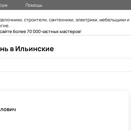
рум
Помощь
делочники, строители, сантехники, электрики, мебельщики и
угие.
 сайте более 70 000 частных мастеров
!
ань в Ильинские
йлович