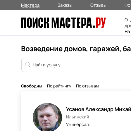
Мастера
Заказы
Отзывы
Фо
От
др
На
Возведение домов, гаражей, б
Свободны
По рейтингу
По отзывам
Усанов Александр Миха
Ильинский
Универсал.