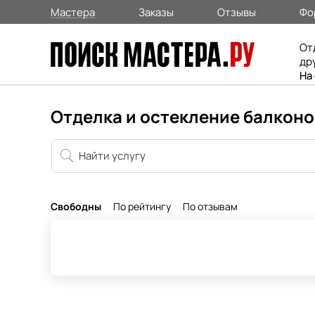
Мастера
Заказы
Отзывы
Фо
От
др
На
Отделка и остекление балконо
Свободны
По рейтингу
По отзывам