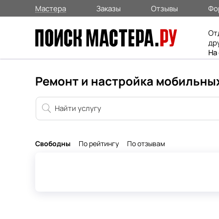
Мастера
Заказы
Отзывы
Фо
От
др
На
Ремонт и настройка мобильных
Свободны
По рейтингу
По отзывам