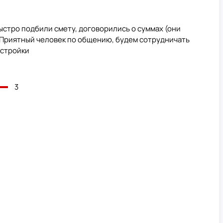
стро подбили смету, договорились о суммах (они
. Приятный человек по общению, будем сотрудничать
естройки
3