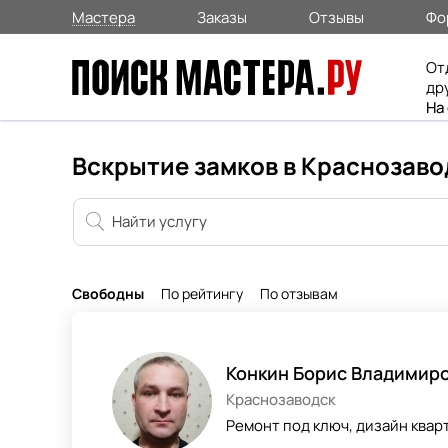
Мастера
Заказы
Отзывы
Фо
От
др
На
Вскрытие замков в Краснозаво
Свободны
По рейтингу
По отзывам
Конкин Борис Владимир
Краснозаводск
Ремонт под ключ, дизайн кварт