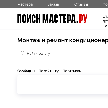
Мастера
Заказы
Отзывы
Фо
От
др
На
Монтаж и ремонт кондиционер
Свободны
По рейтингу
По отзывам