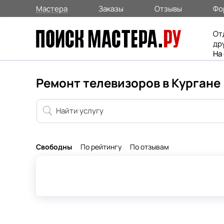
Мастера
Заказы
Отзывы
Фо
От
др
На
Ремонт телевизоров в Кургане
Свободны
По рейтингу
По отзывам