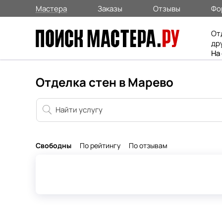
Мастера
Заказы
Отзывы
Фо
От
др
На
Отделка стен в Марево
Свободны
По рейтингу
По отзывам