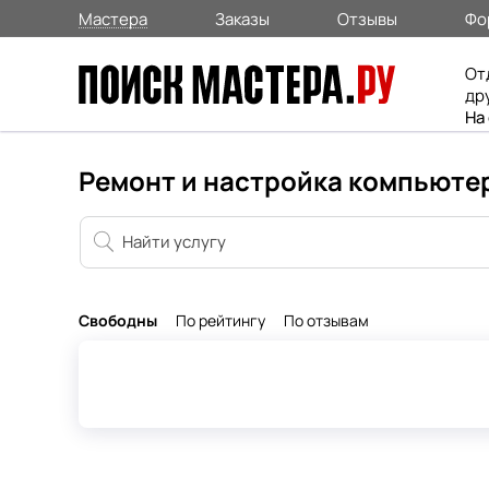
Мастера
Заказы
Отзывы
Фо
От
др
На
Ремонт и настройка компьютер
Свободны
По рейтингу
По отзывам