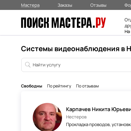
Мастера
Заказы
Отзывы
Фо
От
др
На
Системы видеонаблюдения в 
Свободны
По рейтингу
По отзывам
Карпачев Никита Юрьев
Нестеров
Прокладка проводов, установк