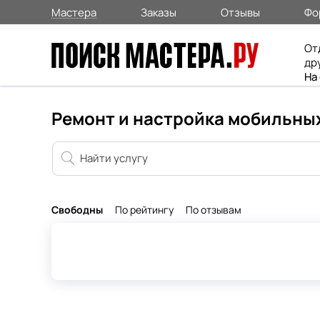
Мастера
Заказы
Отзывы
Фо
От
др
На
Ремонт и настройка мобильны
Свободны
По рейтингу
По отзывам