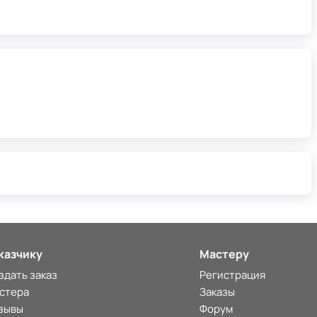
казчику
Мастеру
здать заказ
Регистрация
стера
Заказы
зывы
Форум