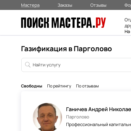
Мастера
Заказы
Отзывы
Фо
От
др
На
Газификация в Парголово
Свободны
По рейтингу
По отзывам
Ганичев Андрей Никола
Парголово
Профессиональный капитальны