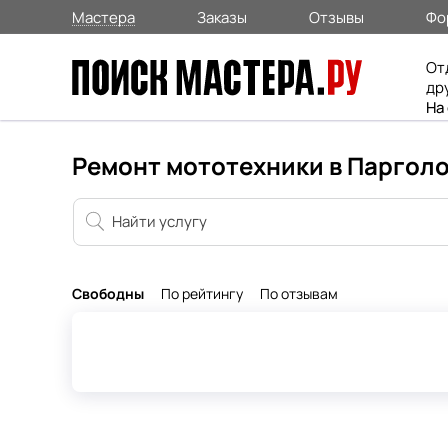
Мастера
Заказы
Отзывы
Фо
От
др
На
Ремонт мототехники в Паргол
Свободны
По рейтингу
По отзывам