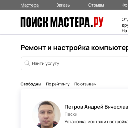
Мастера
Заказы
Отзывы
Фо
От
др
На
Ремонт и настройка компьютер
Свободны
По рейтингу
По отзывам
Петров Андрей Вячесла
Пески
Установка, монтаж и настрой