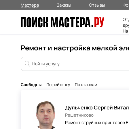
Мастера
Заказы
Отзывы
Фо
От
др
На
Ремонт и настройка мелкой эл
Свободны
По рейтингу
По отзывам
Дульченко Сергей Вита
Решетниково
Ремонт струйных принтеров Ep