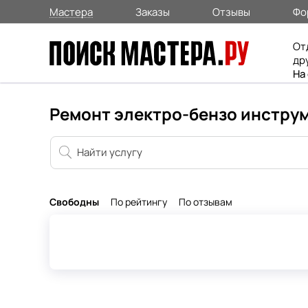
Мастера
Заказы
Отзывы
Фо
От
др
На
Ремонт электро-бензо инстру
Свободны
По рейтингу
По отзывам