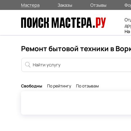
Мастера
Заказы
Отзывы
Фо
От
др
На
Ремонт бытовой техники в Вор
Свободны
По рейтингу
По отзывам