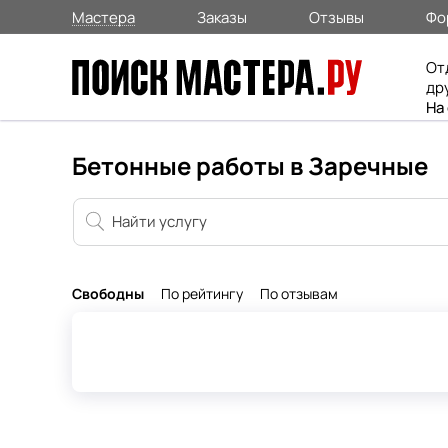
Мастера
Заказы
Отзывы
Фо
От
др
На
Бетонные работы в Заречные
Свободны
По рейтингу
По отзывам