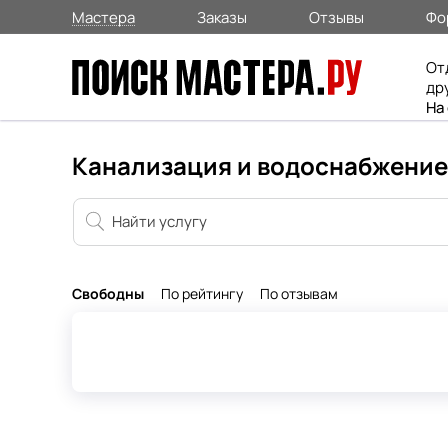
Мастера
Заказы
Отзывы
Фо
От
др
На
Канализация и водоснабжение
Свободны
По рейтингу
По отзывам