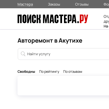
Мастера
Заказы
Отзывы
Фо
От
др
На
Авторемонт в Акутихе
Свободны
По рейтингу
По отзывам