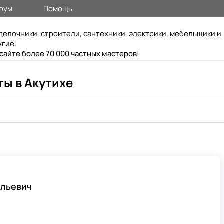
рум
Помощь
делочники, строители, сантехники, электрики, мебельщики и
угие.
 сайте более 70 000 частных мастеров
!
ы в Акутихе
ольевич