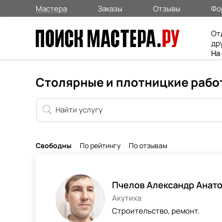
Мастера
Заказы
Отзывы
Фо
От
др
На
Столярные и плотницкие работ
Свободны
По рейтингу
По отзывам
Пчелов Александр Анат
Акутиха
Строительство, ремонт.