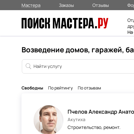
Мастера
Заказы
Отзывы
Фо
От
др
На
Возведение домов, гаражей, ба
Свободны
По рейтингу
По отзывам
Пчелов Александр Анат
Акутиха
Строительство, ремонт.