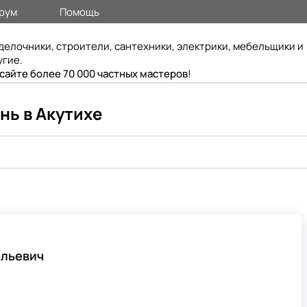
рум
Помощь
делочники, строители, сантехники, электрики, мебельщики и
угие.
 сайте более 70 000 частных мастеров
!
нь в Акутихе
ольевич