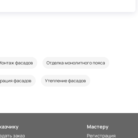
Монтаж фасадов
Отделка монолитного пояса
врация фасадов
Утепление фасадов
казчику
Мастеру
здать заказ
Регистрация