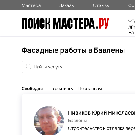
Мастера
Заказы
Отзывы
Фо
От
др
На
Фасадные работы в Бавлены
Свободны
По рейтингу
По отзывам
Пивиков Юрий Николаев
Бавлены
Строительство и отделка дер