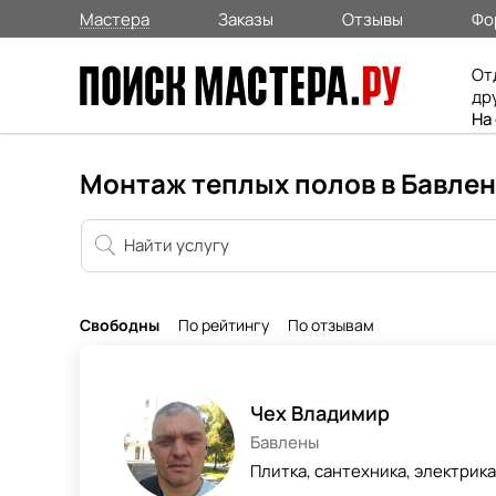
Мастера
Заказы
Отзывы
Фо
От
др
На
Монтаж теплых полов в Бавле
Свободны
По рейтингу
По отзывам
Чех Владимир
Бавлены
Плитка, сантехника, электрик