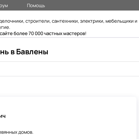
рум
Помощь
делочники, строители, сантехники, электрики, мебельщики и
угие.
 сайте более 70 000 частных мастеров
!
ань в Бавлены
ич
евянных домов.