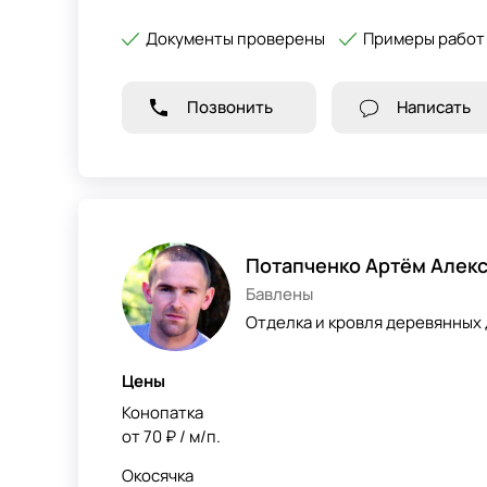
Документы проверены
Примеры работ
Позвонить
Написать
Потапченко Артём Алек
Бавлены
Отделка и кровля деревянных 
Цены
Конопатка
от 70 ₽ / м/п.
Окосячка