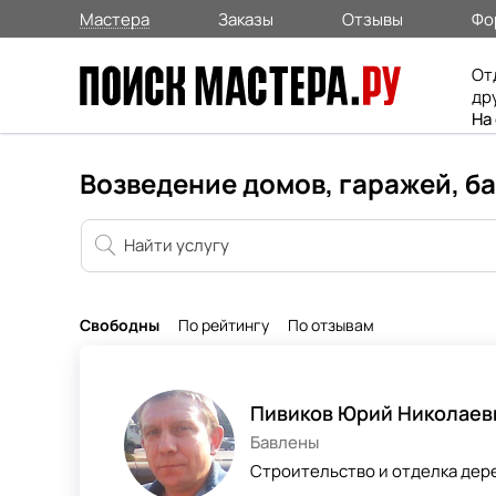
Мастера
Заказы
Отзывы
Фо
От
др
На
Возведение домов, гаражей, б
Свободны
По рейтингу
По отзывам
Пивиков Юрий Николаев
Бавлены
Строительство и отделка дер