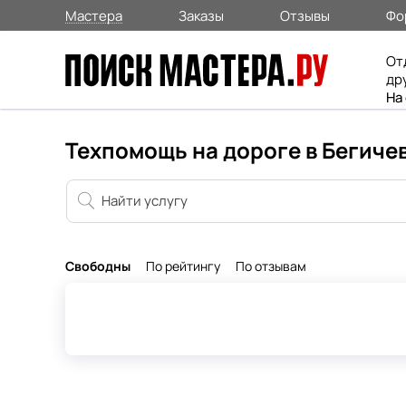
Мастера
Заказы
Отзывы
Фо
От
др
На
Техпомощь на дороге в Бегиче
Свободны
По рейтингу
По отзывам