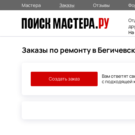
Мастера
Заказы
Отзывы
Фо
От
др
На
Заказы по ремонту в Бегичевс
Вам ответят с
Создать заказ
с подходящей 