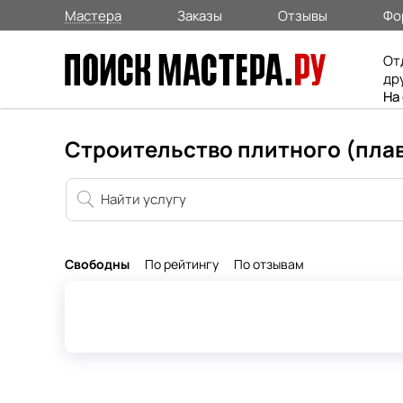
Мастера
Заказы
Отзывы
Фо
От
др
На
Строительство плитного (пла
Свободны
По рейтингу
По отзывам