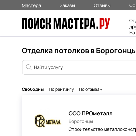
Мастера
Заказы
Отзывы
Фо
От
др
На
Отделка потолков в Борогонц
Свободны
По рейтингу
По отзывам
ООО ПРОметалл
Борогонцы
Строительство металлоконстр