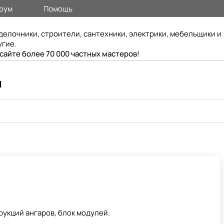
рум
Помощь
делочники, строители, сантехники, электрики, мебельщики и
угие.
 сайте более 70 000 частных мастеров
!
ы
укций ангаров, блок модулей.