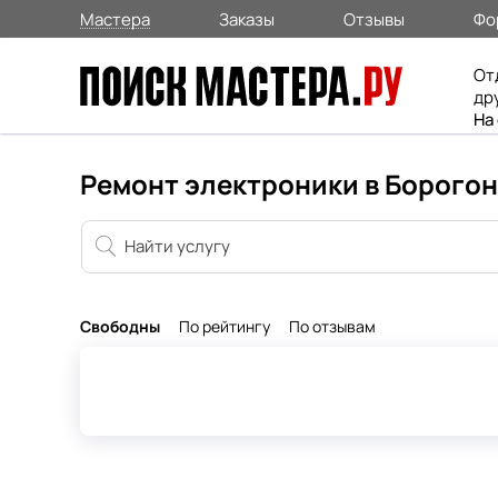
Мастера
Заказы
Отзывы
Фо
От
др
На
Ремонт электроники в Борого
Свободны
По рейтингу
По отзывам