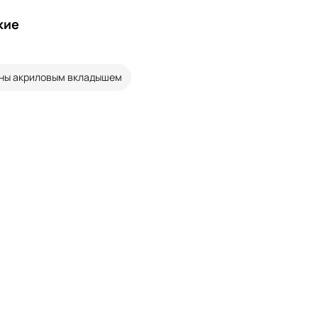
кие
ны акриловым вкладышем