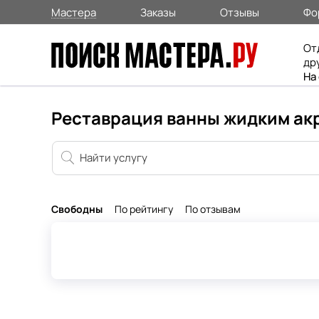
Мастера
Заказы
Отзывы
Фо
От
др
На
Реставрация ванны жидким ак
Свободны
По рейтингу
По отзывам