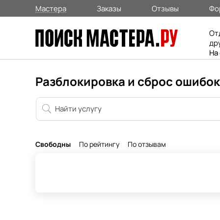
Мастера
Заказы
Отзывы
Фо
От
др
На
Разблокировка и сброс ошибок
Свободны
По рейтингу
По отзывам