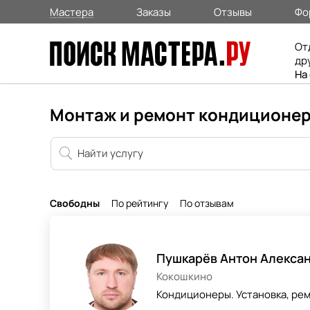
Мастера
Заказы
Отзывы
Фо
От
др
На
Монтаж и ремонт кондиционер
Свободны
По рейтингу
По отзывам
Пушкарёв Антон Алекса
Кокошкино
Кондиционеры. Установка, рем