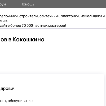
рум
Помощь
делочники, строители, сантехники, электрики, мебельщики и
угие.
 сайте более 70 000 частных мастеров
!
ов в Кокошкино
ндрович
онт, обслуживание.