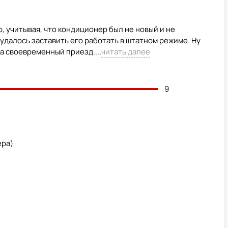
, учитывая, что кондиционер был не новый и не
удалось заставить его работать в штатном режиме. Ну
а своевременный приезд....
читать далее
9
ера)