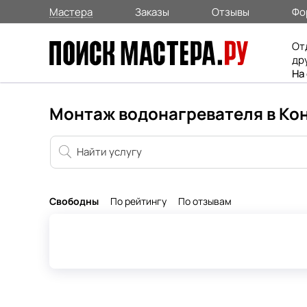
Мастера
Заказы
Отзывы
Фо
От
др
На
Монтаж водонагревателя в Ко
Свободны
По рейтингу
По отзывам