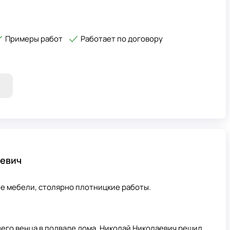
Примеры работ
Работает по договору
евич
ие мебели, столярно плотницкие работы.
его венца в подвале дома. Николай Николаевич решил