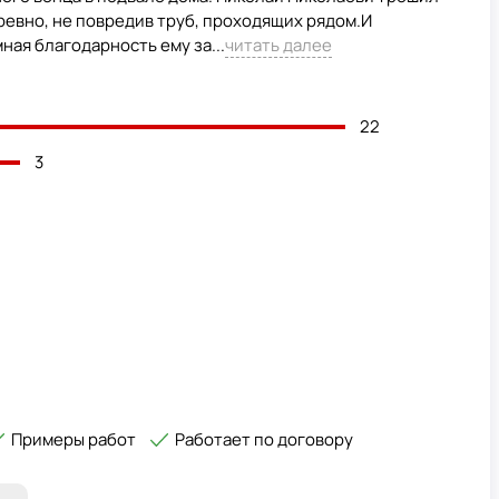
ревно, не повредив труб, проходящих рядом.И
ная благодарность ему за...
читать далее
22
3
Примеры работ
Работает по договору