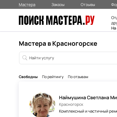
Мастера
Заказы
Отзывы
Фо
От
др
На
Мастера в Красногорске
Свободны
По рейтингу
По отзывам
Наймушина Светлана Ми
Красногорск
Комплексный и частичный ре