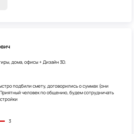
ович
иры, дома, офисы + Дизайн 3D.
стро подбили смету, договорились о суммах (они
. Приятный человек по общению, будем сотрудничать
естройки
3