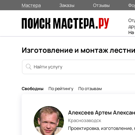
Мастера
Заказы
Отзывы
Фо
От
др
На
Изготовление и монтаж лестни
Свободны
По рейтингу
По отзывам
Алексеев Артем Алекса
Краснозаводск
Проектировка, изготовление,