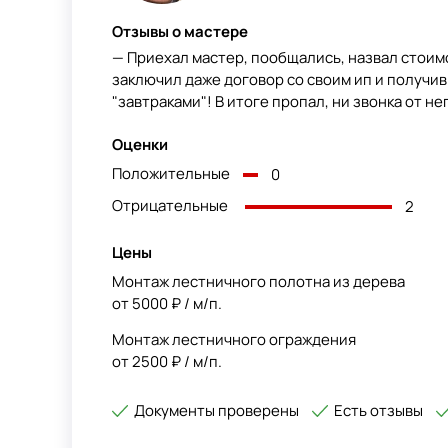
Отзывы о мастере
— Приехал мастер, пообщались, назвал стоим
заключил даже договор со своим ип и получив
"завтраками"! В итоге пропал, ни звонка от него
Оценки
Положительные
0
Отрицательные
2
Цены
Монтаж лестничного полотна из дерева
от 5000 ₽ / м/п.
Монтаж лестничного ограждения
от 2500 ₽ / м/п.
Документы проверены
Есть отзывы