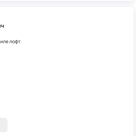
ич
тиле лофт.