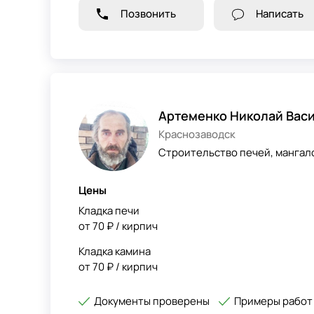
Позвонить
Написать
Артеменко Николай Вас
Краснозаводск
Строительство печей, мангало
Цены
Кладка печи
от 70 ₽ / кирпич
Кладка камина
от 70 ₽ / кирпич
Документы проверены
Примеры работ