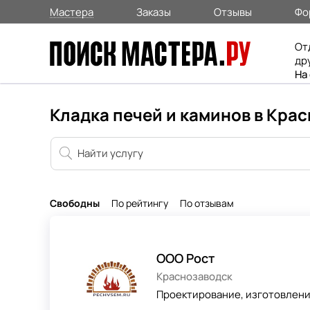
Мастера
Заказы
Отзывы
Фо
От
др
На
Кладка печей и каминов в Кра
Свободны
По рейтингу
По отзывам
ООО Рост
Краснозаводск
Проектирование, изготовление