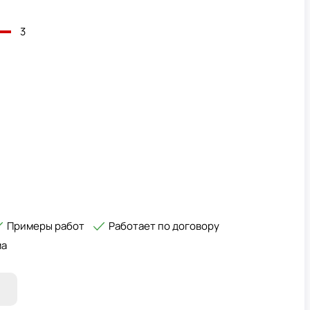
3
Примеры работ
Работает по договору
ма