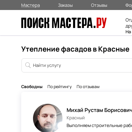
Мастера
Заказы
Отзывы
Фо
От
др
На
Утепление фасадов в Красные
Свободны
По рейтингу
По отзывам
Михай Рустам Борисови
Красный
Выполняем строительные раб