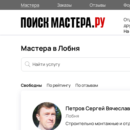
Мастера
Заказы
Отзывы
Фо
От
др
На
Мастера в Лобня
Свободны
По рейтингу
По отзывам
Петров Сергей Вячесла
Лобня
Строительно монтажные и отд