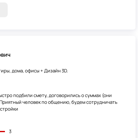
ович
иры, дома, офисы + Дизайн 3D.
стро подбили смету, договорились о суммах (они
. Приятный человек по общению, будем сотрудничать
естройки
3