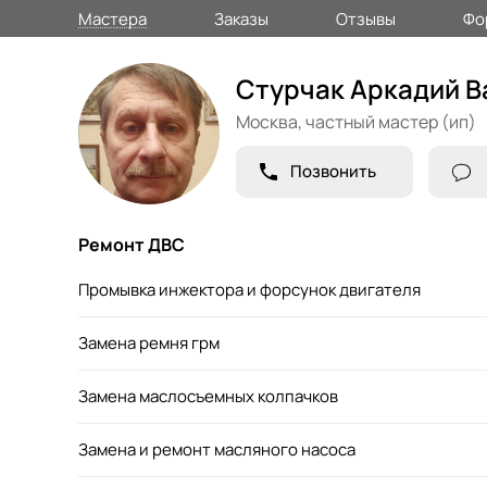
Мастера
Заказы
Отзывы
Фо
Стурчак Аркадий В
Москва,
частный мастер (ип)
Позвонить
Ремонт ДВС
Промывка инжектора и форсунок двигателя
Замена ремня грм
Замена маслосъемных колпачков
Замена и ремонт масляного насоса