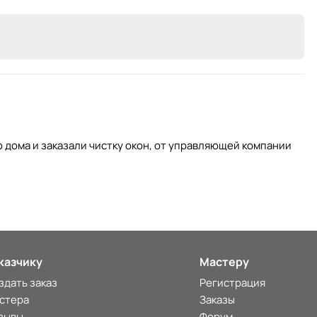
дома и заказали чистку окон, от управляющей компании
казчику
Мастеру
здать заказ
Регистрация
стера
Заказы
зывы
Форум