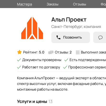
Мастера
Заказы
Отзывы
Фо
Альп Проект
Санкт-Петербург,
компания
Позвонить
Рейтинг:
5.0
Отзывы:
2
Выполнил зак
Документы проверены
Есть подтвержденны
Работает по договору
Профессионал серви
Компания АльпПроект — ведущий эксперт в област
спектр высотных услуг, включая фасадные работы, 
монтажные работы на высоте.
Услуги и цены
13