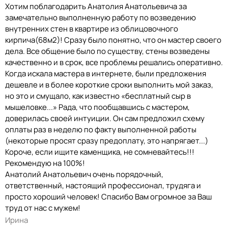
Хотим поблагодарить Анатолия Анатольевича за
замечательно выполненную работу по возведению
внутренних стен в квартире из облицовочного
кирпича(68м2)! Сразу было понятно, что он мастер своего
дела. Все общение было по существу, стены возведены
качественно и в срок, все проблемы решались оперативно.
Когда искала мастера в интернете, были предложения
дешевле и в более короткие сроки выполнить мой заказ,
но это и смущало, как известно «бесплатный сыр в
мышеловке...» Рада, что пообщавшись с мастером,
доверилась своей интуиции. Он сам предложил схему
оплаты раз в неделю по факту выполненной работы
(некоторые просят сразу предоплату, это напрягает...)
Короче, если ищите каменщика, не сомневайтесь!!!
Рекомендую на 100%!
Анатолий Анатольевич очень порядочный,
ответственный, настоящий профессионал, трудяга и
просто хороший человек! Спасибо Вам огромное за Ваш
труд от нас с мужем!
Ирина