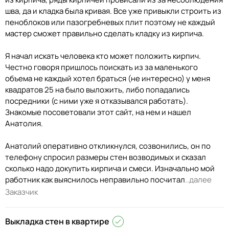
шва, да и кладка была кривая. Все уже привыкли строить из
пеноблоков или пазогребневых плит поэтому не каждый
мастер сможет правильно сделать кладку из кирпича.
Я начал искать человека кто может положить кирпич.
Честно говоря пришлось поискать из за маленького
объема не каждый хотел браться (не интересно) у меня
квадратов 25 на было выложить, либо попадались
посредники (с ними уже я отказывался работать).
Знакомые посоветовали этот сайт, на нем и нашел
Анатолия.
Анатолий оперативно откликнулся, созвонились, он по
телефону спросил размеры стен возводимых и сказал
сколько надо докупить кирпича и смеси. Изначально мой
работник как выяснилось неправильно посчитал
..далее
Заказчик
Выкладка стен в квартире