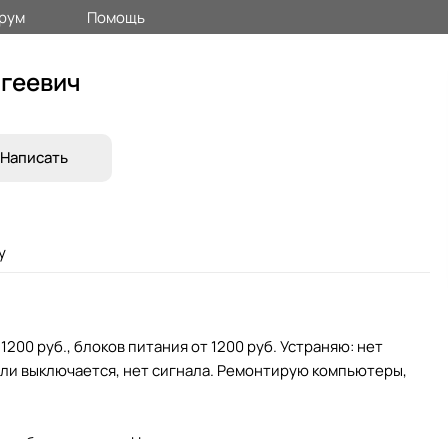
рум
Помощь
геевич
Написать
у
1200 руб., блоков питания от 1200 руб. Устраняю: нет
или выключается, нет сигнала. Ремонтирую компьютеры,
ок, без переплат. Никаких курьеров и прочего.